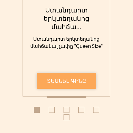
Ստանդարտ
.
երկտեղանոց
մահճա...
և
Ստանդարտ երկտեղանոց
 ՝
մահճակալ չափը "Queen Size"
ՏԵՍՆԵԼ ԳԻՆԸ