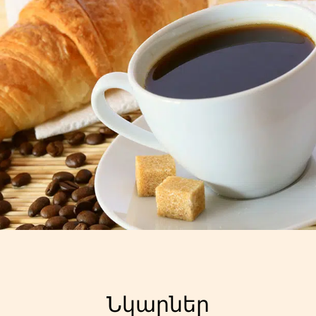
Ստանդարտ
սակագին
Նկարներ