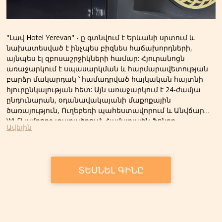
"Լավ Hotel Yerevan" - ը գտնվում է Երևանի սրտում և
նախատեսված է ինչպես բիզնես հաճախորդների,
այնպես էլ զբոսաշրջիկների համար: Հյուրանոցն
առաջարկում է սպասարկման և հարմարավետության
բարձր մակարդակ ՝ համադրված հայկական հայտնի
հյուրընկալության հետ: Այն առաջարկում է 24-ժամյա
ընդունարան, օդանավակայանի մաքոքային
ծառայություն, Ուղեբեռի պահեստավորում և Անվճար
Wi-Fi ամբողջ տարածքում: Համարային ֆոնդը
Ավելին
հյուրանոցի սենյակները հագեցած են օդորակման,
Գրասեղան, անվտանգ (անվճար), Հարթ էկրանով
հեռուստացույց և սեփական բաղնիք հետ ցնցուղ.
Սենյակներն ունեն զգեստապահարան. Լավ Yerevan
ՏԵՍՆԵԼ ԳԻՆԸ
հյուրանոցի հյուրերի համար մատուցվում է
կոնտինենտալ նախաճաշ: