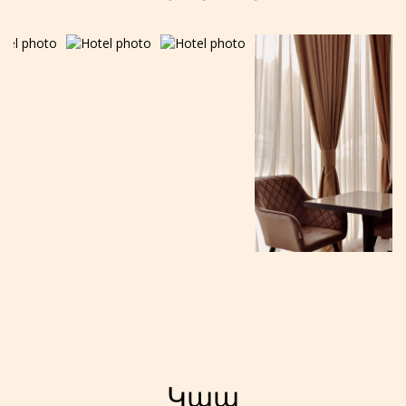
Սակագինը ներառված է:
Հարմար սակագին '
բնակության համար վճարման
հնարավորությամբ,
ամրագրումը հնարավոր է
առանց նախնական վճա...
ԱՄՐԱԳՐՈՒՄ
Կապ